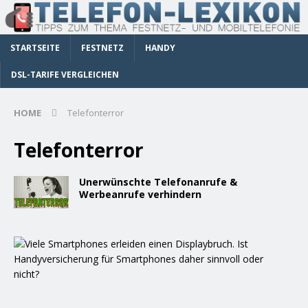
STARTSEITE
FESTNETZ
HANDY
DSL-TARIFE VERGLEICHEN
HOME
Telefonterror
Telefonterror
Unerwünschte Telefonanrufe &
Werbeanrufe verhindern
H
a
n
d
y
v