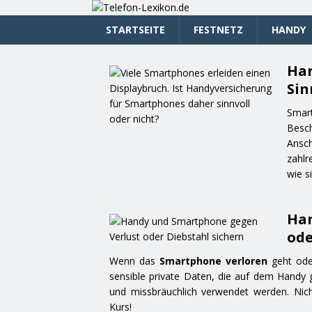
STARTSEITE
FESTNETZ
HANDY
Han
Sin
Smart
Besc
Ansc
zahlr
wie s
Han
ode
Wenn das
Smartphone verloren
geht oder
sensible private Daten, die auf dem Handy 
und missbräuchlich verwendet werden. Ni
Kurs!