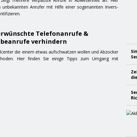
eigt mehrere verpasste Anrufe in Abwesenheit an. Hier
 unbekannten Anrufer mit Hilfe einer sogenannten Invers-
tifizieren.
rwünschte Telefonanrufe &
beanrufe verhindern
Si
llcenter die einem etwas aufschwatzen wollen und Abzocker
Se
ethoden. Hier finden Sie einige Tipps zum Umgang mit
Ze
di
Se
Ri