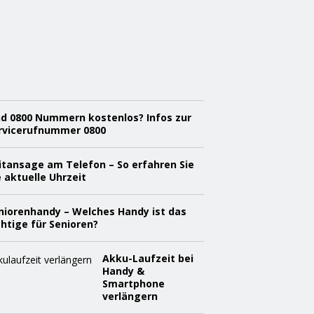
s
i
c
h
e
r
n
nd 0800 Nummern kostenlos? Infos zur
rvicerufnummer 0800
itansage am Telefon – So erfahren Sie
e aktuelle Uhrzeit
niorenhandy – Welches Handy ist das
chtige für Senioren?
Akku-Laufzeit bei
Handy &
Smartphone
verlängern