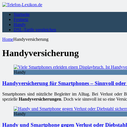
Startseite
Festnetz
Handy
DSL-Tarife vergleichen
Home
Handyversicherung
Handyversicherung
Handy
Handyversicherung für Smartphones – Sinnvoll oder 
Smartphones sind nützliche Begleiter im Alltag. Bei Verlust oder 
spezielle
Handyversicherungen
. Doch wie sinnvoll ist so eine Vers
Handy
Handy und Smartphone gegen Verlust oder Diebstahl